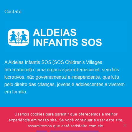
Contato
A Aldeias Infantis SOS (SOS Children’s Villages
International) é uma organização internacional, sem fins
lucrativos, não governamental e independente, que luta
pelo direito das crianças, jovens e adolescentes a viverem
em família.
Usamos cookies para garantir que oferecemos a melhor
experiência em nosso site. Se você continuar a usar este site,
Copyright 2026 © Instituto Bem Cuidar - Todos os direitos
assumiremos que está satisfeito com ele.
reservados.
Mantido por
Vipich Consultoria